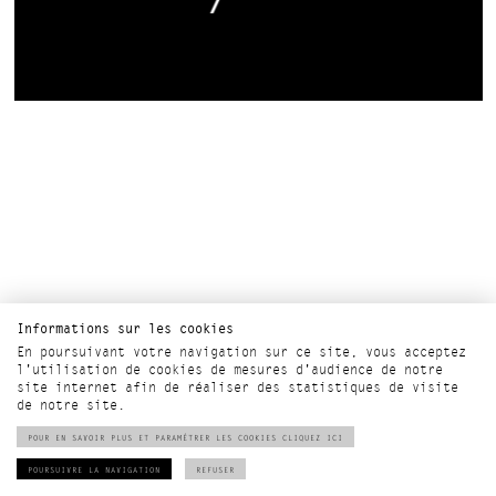
Informations sur les cookies
En poursuivant votre navigation sur ce site, vous acceptez
l'utilisation de cookies de mesures d'audience de notre
site internet afin de réaliser des statistiques de visite
de notre site.
POUR EN SAVOIR PLUS ET PARAMÉTRER LES COOKIES CLIQUEZ ICI
POURSUIVRE LA NAVIGATION
REFUSER