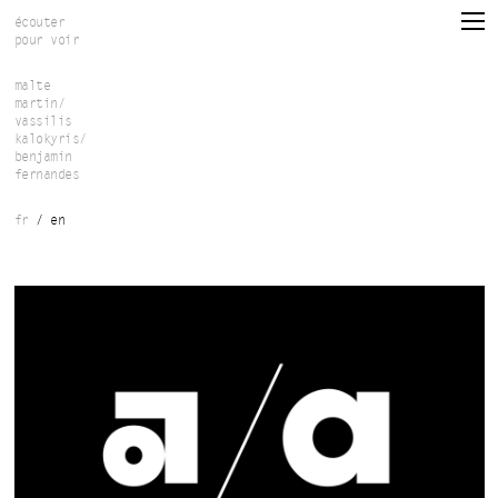
Skip to main content
écouter
pour voir
malte
martin/
vassilis
kalokyris/
benjamin
fernandes
fr
en