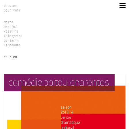
Skip to main content
écouter
pour voir
malte
martin/
vassilis
kalokyris/
benjamin
fernandes
fr
en