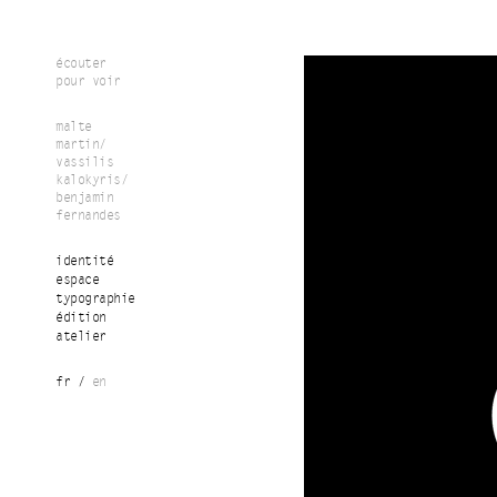
Aller au contenu principal
écouter
pour voir
malte
martin/
vassilis
kalokyris/
benjamin
fernandes
identité
espace
typographie
édition
atelier
fr
en