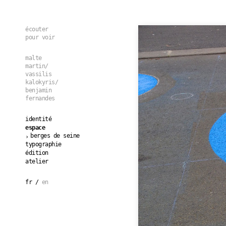
Aller au contenu principal
écouter
pour voir
malte
martin/
vassilis
kalokyris/
benjamin
fernandes
identité
espace
berges de seine
typographie
édition
atelier
fr
en