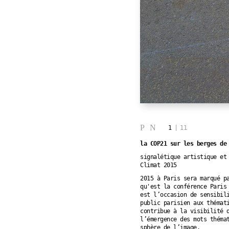
P
N
1
|
11
la COP21 sur les berges de
signalétique artistique et
Climat 2015
2015 à Paris sera marqué p
qu'est la conférence Paris
est l’occasion de sensibil
public parisien aux thémat
contribue à la visibilité 
l’émergence des mots théma
sphère de l’image.