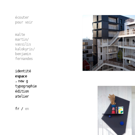
Aller au contenu principal
écouter
pour voir
malte
martin/
vassilis
kalokyris/
benjamin
fernandes
identité
espace
new g
typographie
édition
atelier
fr
en