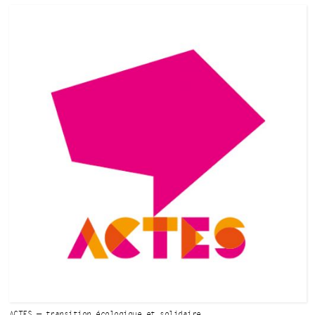
ACTES — transition
écologique
et solidaire