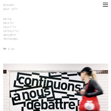
Aller au contenu principal
écouter
pour voir
malte
martin/
vassilis
kalokyris/
benjamin
fernandes
fr
en