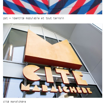
zat — identité
modulable
et tout
terrain
cité maraîchère