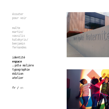
Aller au contenu principal
écouter
pour voir
malte
martin/
vassilis
kalokyris/
benjamin
fernandes
identité
espace
pôle molière
typographie
édition
atelier
fr
en