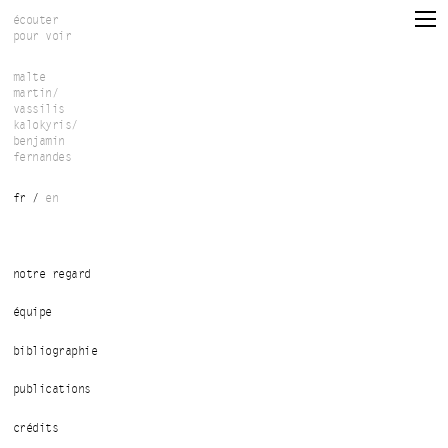
Aller au contenu principal
écouter
pour voir
malte
martin/
vassilis
kalokyris/
benjamin
fernandes
fr
en
notre regard
équipe
bibliographie
publications
crédits